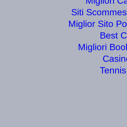
Migliori 
Siti Scomme
Miglior Sito P
Best C
Migliori B
Casin
Tennis