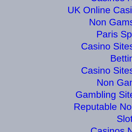
UK Online Cas
Non Gams
Paris Sp
Casino Sit
Betti
Casino Sit
Non Gam
Gambling Si
Reputable N
Slo
Casinos 